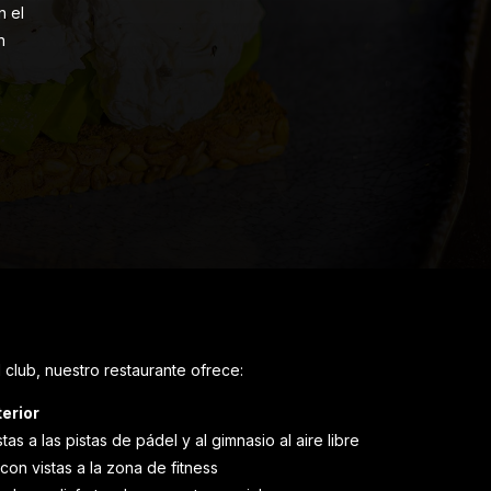
n el
n
l club, nuestro restaurante ofrece:
erior
tas a las pistas de pádel y al gimnasio al aire libre
con vistas a la zona de fitness