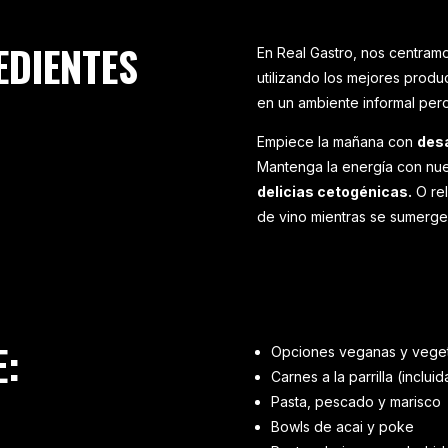
EDIENTES
En Real Gastro, nos centram
utilizando los mejores prod
en un ambiente informal per
Empiece la mañana con
desa
Mantenga la energía con nu
delicias cetogénicas.
O rel
de vino mientras se sumerge
E:
Opciones veganas y veget
Carnes a la parrilla (inclui
Pasta, pescado y marisco
Bowls de acai y poke