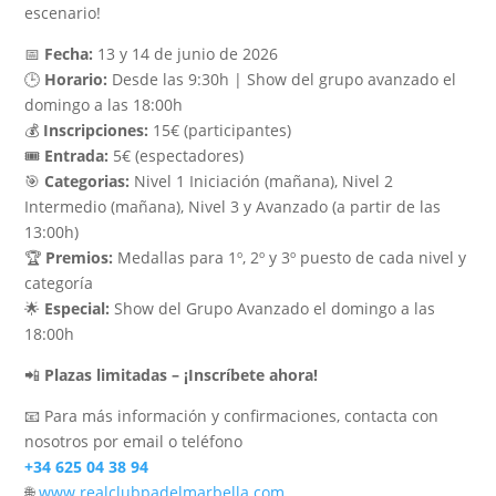
escenario!
📅
Fecha:
13 y 14 de junio de 2026
🕒
Horario:
Desde las 9:30h | Show del grupo avanzado el
domingo a las 18:00h
💰
Inscripciones:
15€ (participantes)
🎟️
Entrada:
5€ (espectadores)
🎯
Categorias:
Nivel 1 Iniciación (mañana), Nivel 2
Intermedio (mañana), Nivel 3 y Avanzado (a partir de las
13:00h)
🏆
Premios:
Medallas para 1º, 2º y 3º puesto de cada nivel y
categoría
🌟
Especial:
Show del Grupo Avanzado el domingo a las
18:00h
📲
Plazas limitadas – ¡Inscríbete ahora!
📧 Para más información y confirmaciones, contacta con
nosotros por email o teléfono
+34 625 04 38 94
🌐
www.realclubpadelmarbella.com